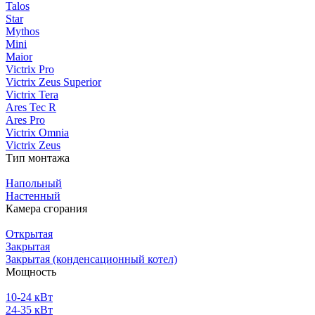
Talos
Star
Mythos
Mini
Maior
Victrix Pro
Victrix Zeus Superior
Victrix Tera
Ares Tec R
Ares Pro
Victrix Omnia
Victrix Zeus
Тип монтажа
Напольный
Настенный
Камера сгорания
Открытая
Закрытая
Закрытая (конденсационный котел)
Мощность
10-24 кВт
24-35 кВт