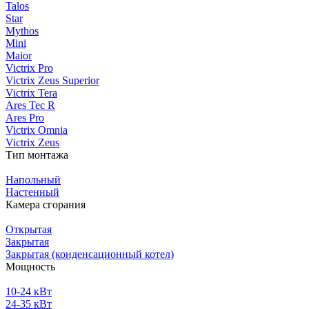
Talos
Star
Mythos
Mini
Maior
Victrix Pro
Victrix Zeus Superior
Victrix Tera
Ares Tec R
Ares Pro
Victrix Omnia
Victrix Zeus
Тип монтажа
Напольный
Настенный
Камера сгорания
Открытая
Закрытая
Закрытая (конденсационный котел)
Мощность
10-24 кВт
24-35 кВт