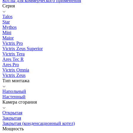
Котлы для коммерческого применения
Серия
Talos
Star
Mythos
Mini
Maior
Victrix Pro
Victrix Zeus Superior
Victrix Tera
Ares Tec R
Ares Pro
Victrix Omnia
Victrix Zeus
Тип монтажа
Напольный
Настенный
Камера сгорания
Открытая
Закрытая
Закрытая (конденсационный котел)
Мощность