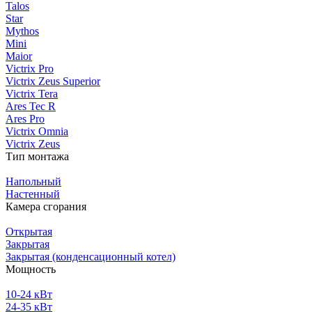
Talos
Star
Mythos
Mini
Maior
Victrix Pro
Victrix Zeus Superior
Victrix Tera
Ares Tec R
Ares Pro
Victrix Omnia
Victrix Zeus
Тип монтажа
Напольный
Настенный
Камера сгорания
Открытая
Закрытая
Закрытая (конденсационный котел)
Мощность
10-24 кВт
24-35 кВт