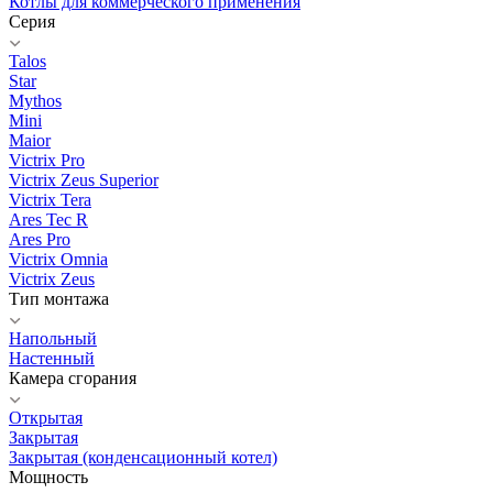
Котлы для коммерческого применения
Серия
Talos
Star
Mythos
Mini
Maior
Victrix Pro
Victrix Zeus Superior
Victrix Tera
Ares Tec R
Ares Pro
Victrix Omnia
Victrix Zeus
Тип монтажа
Напольный
Настенный
Камера сгорания
Открытая
Закрытая
Закрытая (конденсационный котел)
Мощность