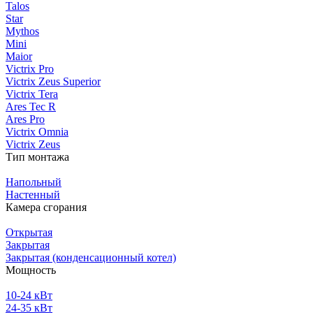
Talos
Star
Mythos
Mini
Maior
Victrix Pro
Victrix Zeus Superior
Victrix Tera
Ares Tec R
Ares Pro
Victrix Omnia
Victrix Zeus
Тип монтажа
Напольный
Настенный
Камера сгорания
Открытая
Закрытая
Закрытая (конденсационный котел)
Мощность
10-24 кВт
24-35 кВт