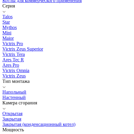
Котлы для коммерческого применения
Серия
Talos
Star
Mythos
Mini
Maior
Victrix Pro
Victrix Zeus Superior
Victrix Tera
Ares Tec R
Ares Pro
Victrix Omnia
Victrix Zeus
Тип монтажа
Напольный
Настенный
Камера сгорания
Открытая
Закрытая
Закрытая (конденсационный котел)
Мощность