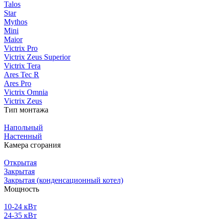
Talos
Star
Mythos
Mini
Maior
Victrix Pro
Victrix Zeus Superior
Victrix Tera
Ares Tec R
Ares Pro
Victrix Omnia
Victrix Zeus
Тип монтажа
Напольный
Настенный
Камера сгорания
Открытая
Закрытая
Закрытая (конденсационный котел)
Мощность
10-24 кВт
24-35 кВт