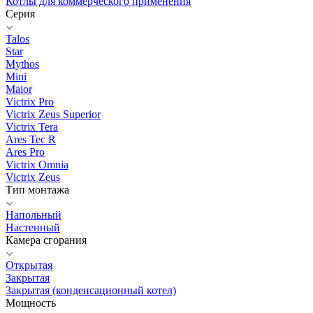
Котлы для коммерческого применения
Серия
Talos
Star
Mythos
Mini
Maior
Victrix Pro
Victrix Zeus Superior
Victrix Tera
Ares Tec R
Ares Pro
Victrix Omnia
Victrix Zeus
Тип монтажа
Напольный
Настенный
Камера сгорания
Открытая
Закрытая
Закрытая (конденсационный котел)
Мощность