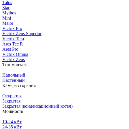
Talos
Star
Mythos
Mini
Maior
Victrix Pro
Victrix Zeus Superior
Victrix Tera
Ares Tec R
Ares Pro
Victrix Omnia
Victrix Zeus
Тип монтажа
Напольный
Настенный
Камера сгорания
Открытая
Закрытая
Закрытая (конденсационный котел)
Мощность
10-24 кВт
24-35 кВт