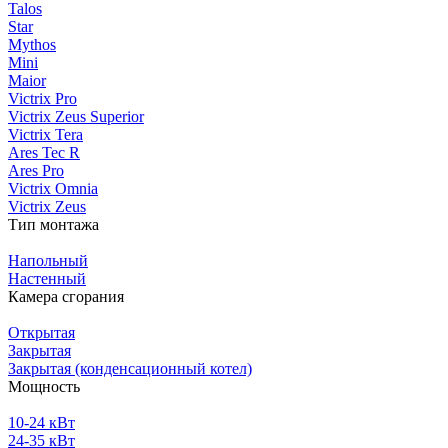
Talos
Star
Mythos
Mini
Maior
Victrix Pro
Victrix Zeus Superior
Victrix Tera
Ares Tec R
Ares Pro
Victrix Omnia
Victrix Zeus
Тип монтажа
Напольный
Настенный
Камера сгорания
Открытая
Закрытая
Закрытая (конденсационный котел)
Мощность
10-24 кВт
24-35 кВт