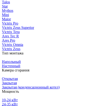
Talos
Star
Mythos
Mini
Maior
Victrix Pro
Victrix Zeus Superior
Victrix Tera
Ares Tec R
Ares Pro
Victrix Omnia
Victrix Zeus
Тип монтажа
Напольный
Настенный
Камера сгорания
Открытая
Закрытая
Закрытая (конденсационный котел)
Мощность
10-24 кВт
24-35 кВт