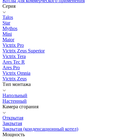
Котлы для коммерческого применения
Серия
Talos
Star
Mythos
Mini
Maior
Victrix Pro
Victrix Zeus Superior
Victrix Tera
Ares Tec R
Ares Pro
Victrix Omnia
Victrix Zeus
Тип монтажа
Напольный
Настенный
Камера сгорания
Открытая
Закрытая
Закрытая (конденсационный котел)
Мощность