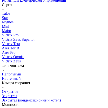
Котлы для коммерческого применения
Серия
Talos
Star
Mythos
Mini
Maior
Victrix Pro
Victrix Zeus Superior
Victrix Tera
Ares Tec R
Ares Pro
Victrix Omnia
Victrix Zeus
Тип монтажа
Напольный
Настенный
Камера сгорания
Открытая
Закрытая
Закрытая (конденсационный котел)
Мощность