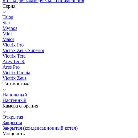
Котлы для коммерческого применения
Серия
Talos
Star
Mythos
Mini
Maior
Victrix Pro
Victrix Zeus Superior
Victrix Tera
Ares Tec R
Ares Pro
Victrix Omnia
Victrix Zeus
Тип монтажа
Напольный
Настенный
Камера сгорания
Открытая
Закрытая
Закрытая (конденсационный котел)
Мощность