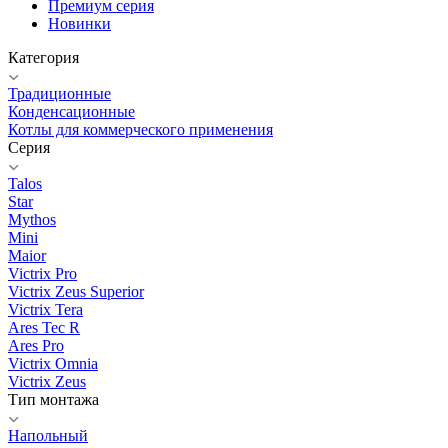
Премиум серия
Новинки
Категория
Традиционные
Конденсационные
Котлы для коммерческого применения
Серия
Talos
Star
Mythos
Mini
Maior
Victrix Pro
Victrix Zeus Superior
Victrix Tera
Ares Tec R
Ares Pro
Victrix Omnia
Victrix Zeus
Тип монтажа
Напольный