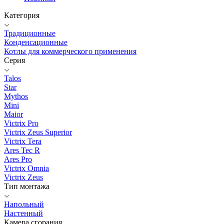
Категория
Традиционные
Конденсационные
Котлы для коммерческого применения
Серия
Talos
Star
Mythos
Mini
Maior
Victrix Pro
Victrix Zeus Superior
Victrix Tera
Ares Tec R
Ares Pro
Victrix Omnia
Victrix Zeus
Тип монтажа
Напольный
Настенный
Камера сгорания