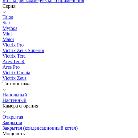
Котлы для коммерческого применения
Серия
Talos
Star
Mythos
Mini
Maior
Victrix Pro
Victrix Zeus Superior
Victrix Tera
Ares Tec R
Ares Pro
Victrix Omnia
Victrix Zeus
Тип монтажа
Напольный
Настенный
Камера сгорания
Открытая
Закрытая
Закрытая (конденсационный котел)
Мощность