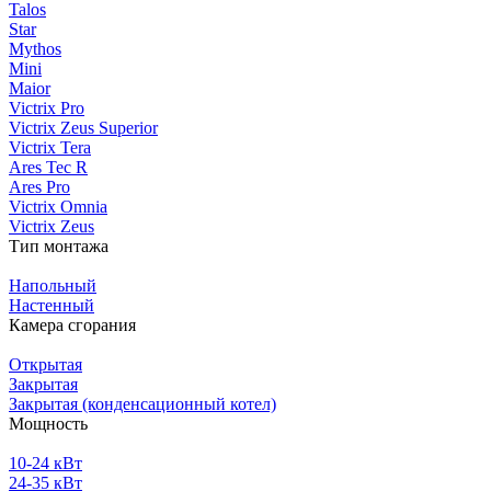
Talos
Star
Mythos
Mini
Maior
Victrix Pro
Victrix Zeus Superior
Victrix Tera
Ares Tec R
Ares Pro
Victrix Omnia
Victrix Zeus
Тип монтажа
Напольный
Настенный
Камера сгорания
Открытая
Закрытая
Закрытая (конденсационный котел)
Мощность
10-24 кВт
24-35 кВт