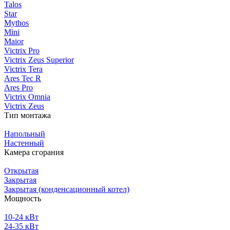
Talos
Star
Mythos
Mini
Maior
Victrix Pro
Victrix Zeus Superior
Victrix Tera
Ares Tec R
Ares Pro
Victrix Omnia
Victrix Zeus
Тип монтажа
Напольный
Настенный
Камера сгорания
Открытая
Закрытая
Закрытая (конденсационный котел)
Мощность
10-24 кВт
24-35 кВт