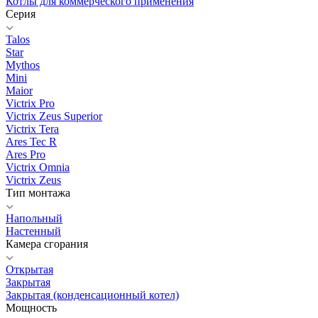
Котлы для коммерческого применения
Серия
Talos
Star
Mythos
Mini
Maior
Victrix Pro
Victrix Zeus Superior
Victrix Tera
Ares Tec R
Ares Pro
Victrix Omnia
Victrix Zeus
Тип монтажа
Напольный
Настенный
Камера сгорания
Открытая
Закрытая
Закрытая (конденсационный котел)
Мощность