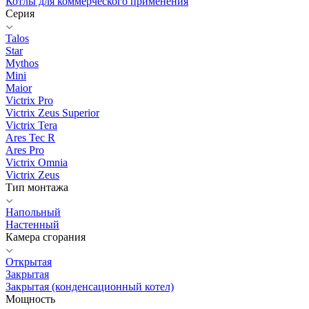
Котлы для коммерческого применения
Серия
Talos
Star
Mythos
Mini
Maior
Victrix Pro
Victrix Zeus Superior
Victrix Tera
Ares Tec R
Ares Pro
Victrix Omnia
Victrix Zeus
Тип монтажа
Напольный
Настенный
Камера сгорания
Открытая
Закрытая
Закрытая (конденсационный котел)
Мощность