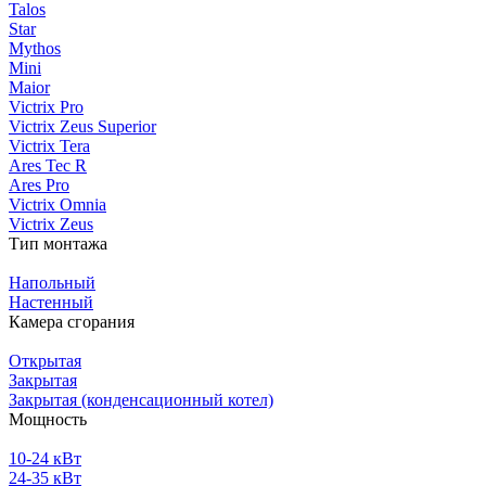
Talos
Star
Mythos
Mini
Maior
Victrix Pro
Victrix Zeus Superior
Victrix Tera
Ares Tec R
Ares Pro
Victrix Omnia
Victrix Zeus
Тип монтажа
Напольный
Настенный
Камера сгорания
Открытая
Закрытая
Закрытая (конденсационный котел)
Мощность
10-24 кВт
24-35 кВт