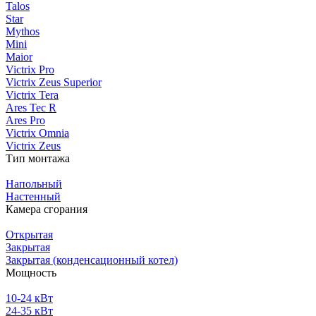
Talos
Star
Mythos
Mini
Maior
Victrix Pro
Victrix Zeus Superior
Victrix Tera
Ares Tec R
Ares Pro
Victrix Omnia
Victrix Zeus
Тип монтажа
Напольный
Настенный
Камера сгорания
Открытая
Закрытая
Закрытая (конденсационный котел)
Мощность
10-24 кВт
24-35 кВт