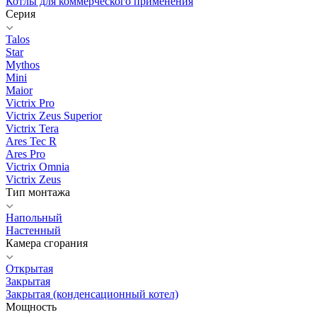
Котлы для коммерческого применения
Серия
Talos
Star
Mythos
Mini
Maior
Victrix Pro
Victrix Zeus Superior
Victrix Tera
Ares Tec R
Ares Pro
Victrix Omnia
Victrix Zeus
Тип монтажа
Напольный
Настенный
Камера сгорания
Открытая
Закрытая
Закрытая (конденсационный котел)
Мощность