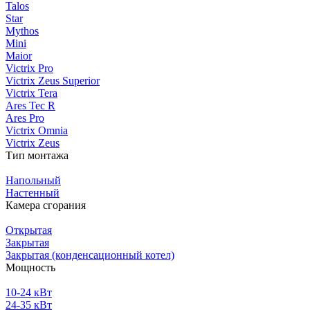
Talos
Star
Mythos
Mini
Maior
Victrix Pro
Victrix Zeus Superior
Victrix Tera
Ares Tec R
Ares Pro
Victrix Omnia
Victrix Zeus
Тип монтажа
Напольный
Настенный
Камера сгорания
Открытая
Закрытая
Закрытая (конденсационный котел)
Мощность
10-24 кВт
24-35 кВт