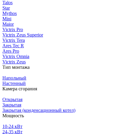
Talos
Star
Mythos
Mini
Maior
Victrix Pro
Victrix Zeus Superior
Victrix Tera
Ares Tec R
Ares Pro
Victrix Omnia
Victrix Zeus
Тип монтажа
Напольный
Настенный
Камера сгорания
Открытая
Закрытая
Закрытая (конденсационный котел)
Мощность
10-24 кВт
24-35 кВт