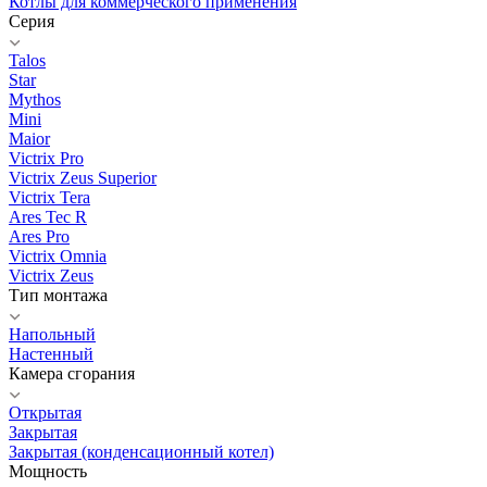
Котлы для коммерческого применения
Серия
Talos
Star
Mythos
Mini
Maior
Victrix Pro
Victrix Zeus Superior
Victrix Tera
Ares Tec R
Ares Pro
Victrix Omnia
Victrix Zeus
Тип монтажа
Напольный
Настенный
Камера сгорания
Открытая
Закрытая
Закрытая (конденсационный котел)
Мощность