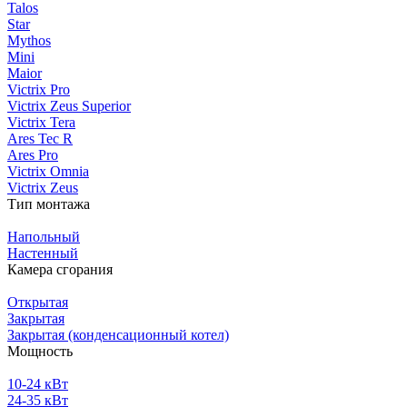
Talos
Star
Mythos
Mini
Maior
Victrix Pro
Victrix Zeus Superior
Victrix Tera
Ares Tec R
Ares Pro
Victrix Omnia
Victrix Zeus
Тип монтажа
Напольный
Настенный
Камера сгорания
Открытая
Закрытая
Закрытая (конденсационный котел)
Мощность
10-24 кВт
24-35 кВт