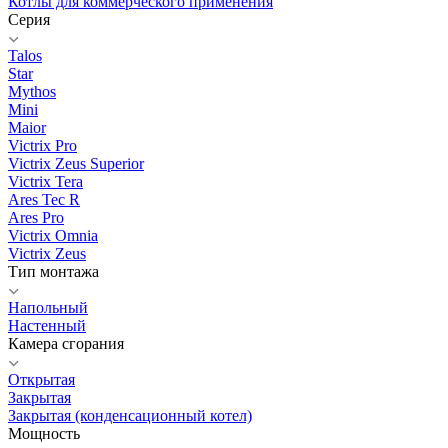
Котлы для коммерческого применения
Серия
Talos
Star
Mythos
Mini
Maior
Victrix Pro
Victrix Zeus Superior
Victrix Tera
Ares Tec R
Ares Pro
Victrix Omnia
Victrix Zeus
Тип монтажа
Напольный
Настенный
Камера сгорания
Открытая
Закрытая
Закрытая (конденсационный котел)
Мощность