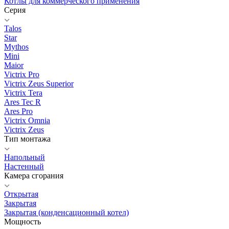
Котлы для коммерческого применения
Серия
Talos
Star
Mythos
Mini
Maior
Victrix Pro
Victrix Zeus Superior
Victrix Tera
Ares Tec R
Ares Pro
Victrix Omnia
Victrix Zeus
Тип монтажа
Напольный
Настенный
Камера сгорания
Открытая
Закрытая
Закрытая (конденсационный котел)
Мощность