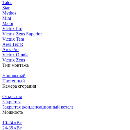
Talos
Star
Mythos
Mini
Maior
Victrix Pro
Victrix Zeus Superior
Victrix Tera
Ares Tec R
Ares Pro
Victrix Omnia
Victrix Zeus
Тип монтажа
Напольный
Настенный
Камера сгорания
Открытая
Закрытая
Закрытая (конденсационный котел)
Мощность
10-24 кВт
24-35 кВт