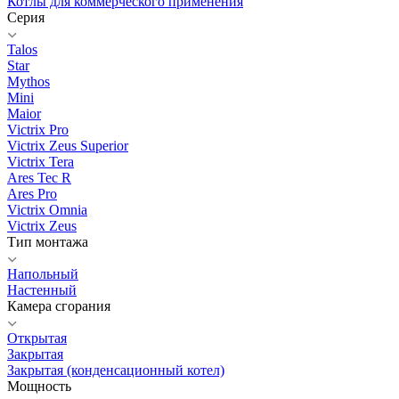
Котлы для коммерческого применения
Серия
Talos
Star
Mythos
Mini
Maior
Victrix Pro
Victrix Zeus Superior
Victrix Tera
Ares Tec R
Ares Pro
Victrix Omnia
Victrix Zeus
Тип монтажа
Напольный
Настенный
Камера сгорания
Открытая
Закрытая
Закрытая (конденсационный котел)
Мощность