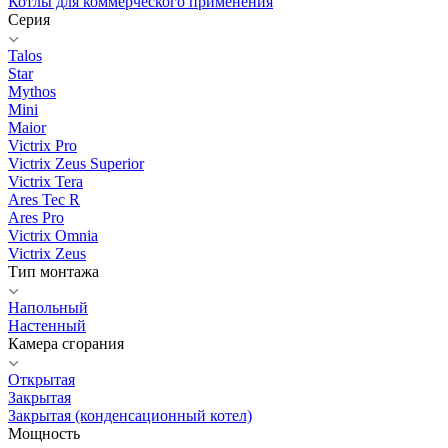
Котлы для коммерческого применения
Серия
Talos
Star
Mythos
Mini
Maior
Victrix Pro
Victrix Zeus Superior
Victrix Tera
Ares Tec R
Ares Pro
Victrix Omnia
Victrix Zeus
Тип монтажа
Напольный
Настенный
Камера сгорания
Открытая
Закрытая
Закрытая (конденсационный котел)
Мощность