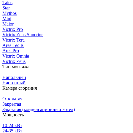
Talos
Star
Mythos
Mini
Maior
Victrix Pro
Victrix Zeus Superior
Victrix Tera
Ares Tec R
Ares Pro
Victrix Omnia
Victrix Zeus
Тип монтажа
Напольный
Настенный
Камера сгорания
Открытая
Закрытая
Закрытая (конденсационный котел)
Мощность
10-24 кВт
24-35 кВт