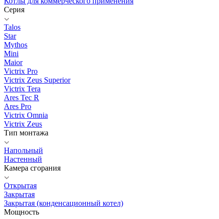
Котлы для коммерческого применения
Серия
Talos
Star
Mythos
Mini
Maior
Victrix Pro
Victrix Zeus Superior
Victrix Tera
Ares Tec R
Ares Pro
Victrix Omnia
Victrix Zeus
Тип монтажа
Напольный
Настенный
Камера сгорания
Открытая
Закрытая
Закрытая (конденсационный котел)
Мощность