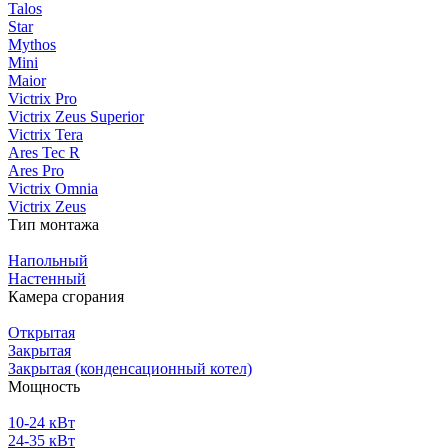
Talos
Star
Mythos
Mini
Maior
Victrix Pro
Victrix Zeus Superior
Victrix Tera
Ares Tec R
Ares Pro
Victrix Omnia
Victrix Zeus
Тип монтажа
Напольный
Настенный
Камера сгорания
Открытая
Закрытая
Закрытая (конденсационный котел)
Мощность
10-24 кВт
24-35 кВт