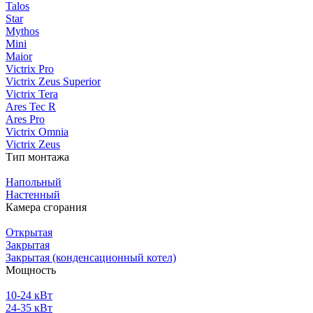
Talos
Star
Mythos
Mini
Maior
Victrix Pro
Victrix Zeus Superior
Victrix Tera
Ares Tec R
Ares Pro
Victrix Omnia
Victrix Zeus
Тип монтажа
Напольный
Настенный
Камера сгорания
Открытая
Закрытая
Закрытая (конденсационный котел)
Мощность
10-24 кВт
24-35 кВт