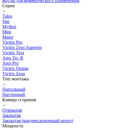
Котлы для коммерческого применения
Серия
Talos
Star
Mythos
Mini
Maior
Victrix Pro
Victrix Zeus Superior
Victrix Tera
Ares Tec R
Ares Pro
Victrix Omnia
Victrix Zeus
Тип монтажа
Напольный
Настенный
Камера сгорания
Открытая
Закрытая
Закрытая (конденсационный котел)
Мощность