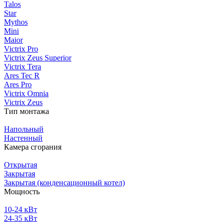
Talos
Star
Mythos
Mini
Maior
Victrix Pro
Victrix Zeus Superior
Victrix Tera
Ares Tec R
Ares Pro
Victrix Omnia
Victrix Zeus
Тип монтажа
Напольный
Настенный
Камера сгорания
Открытая
Закрытая
Закрытая (конденсационный котел)
Мощность
10-24 кВт
24-35 кВт