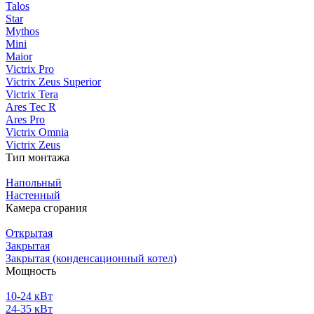
Talos
Star
Mythos
Mini
Maior
Victrix Pro
Victrix Zeus Superior
Victrix Tera
Ares Tec R
Ares Pro
Victrix Omnia
Victrix Zeus
Тип монтажа
Напольный
Настенный
Камера сгорания
Открытая
Закрытая
Закрытая (конденсационный котел)
Мощность
10-24 кВт
24-35 кВт