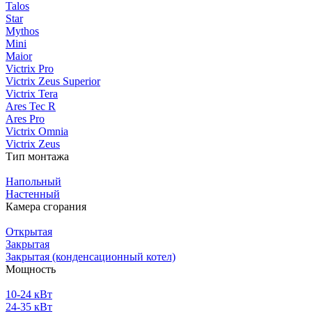
Talos
Star
Mythos
Mini
Maior
Victrix Pro
Victrix Zeus Superior
Victrix Tera
Ares Tec R
Ares Pro
Victrix Omnia
Victrix Zeus
Тип монтажа
Напольный
Настенный
Камера сгорания
Открытая
Закрытая
Закрытая (конденсационный котел)
Мощность
10-24 кВт
24-35 кВт