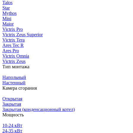
Talos
Star
Mythos
Mini
Maior
Victrix Pro
Victrix Zeus Superior
Victrix Tera
Ares Tec R
Ares Pro
Victrix Omnia
Victrix Zeus
Тип монтажа
Напольный
Настенный
Камера сгорания
Открытая
Закрытая
Закрытая (конденсационный котел)
Мощность
10-24 кВт
24-35 кВт