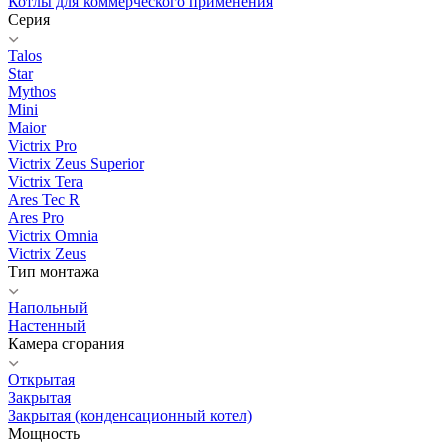
Котлы для коммерческого применения
Серия
Talos
Star
Mythos
Mini
Maior
Victrix Pro
Victrix Zeus Superior
Victrix Tera
Ares Tec R
Ares Pro
Victrix Omnia
Victrix Zeus
Тип монтажа
Напольный
Настенный
Камера сгорания
Открытая
Закрытая
Закрытая (конденсационный котел)
Мощность