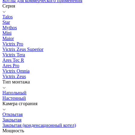
Котлы для коммерческого применения
Серия
Talos
Star
Mythos
Mini
Maior
Victrix Pro
Victrix Zeus Superior
Victrix Tera
Ares Tec R
Ares Pro
Victrix Omnia
Victrix Zeus
Тип монтажа
Напольный
Настенный
Камера сгорания
Открытая
Закрытая
Закрытая (конденсационный котел)
Мощность