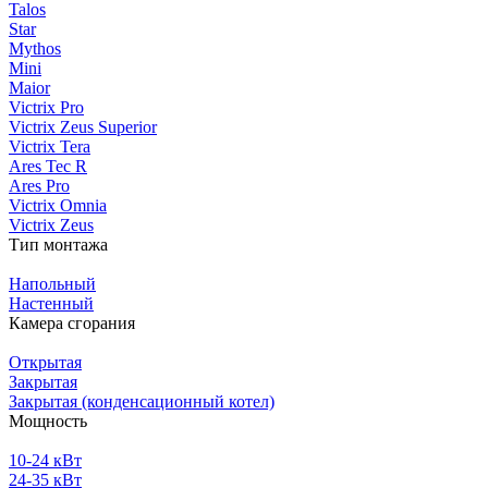
Talos
Star
Mythos
Mini
Maior
Victrix Pro
Victrix Zeus Superior
Victrix Tera
Ares Tec R
Ares Pro
Victrix Omnia
Victrix Zeus
Тип монтажа
Напольный
Настенный
Камера сгорания
Открытая
Закрытая
Закрытая (конденсационный котел)
Мощность
10-24 кВт
24-35 кВт