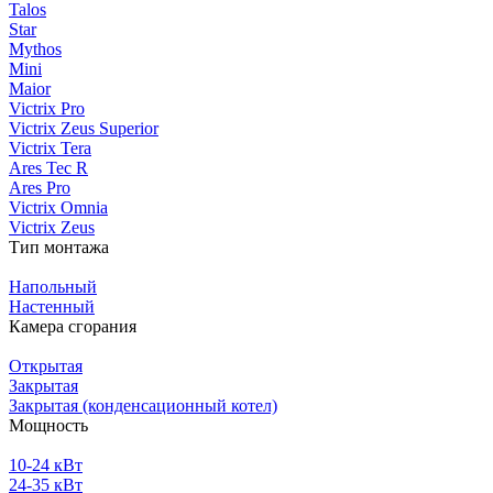
Talos
Star
Mythos
Mini
Maior
Victrix Pro
Victrix Zeus Superior
Victrix Tera
Ares Tec R
Ares Pro
Victrix Omnia
Victrix Zeus
Тип монтажа
Напольный
Настенный
Камера сгорания
Открытая
Закрытая
Закрытая (конденсационный котел)
Мощность
10-24 кВт
24-35 кВт