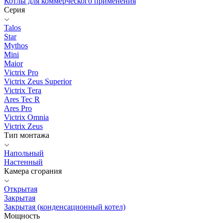
Котлы для коммерческого применения
Серия
Talos
Star
Mythos
Mini
Maior
Victrix Pro
Victrix Zeus Superior
Victrix Tera
Ares Tec R
Ares Pro
Victrix Omnia
Victrix Zeus
Тип монтажа
Напольный
Настенный
Камера сгорания
Открытая
Закрытая
Закрытая (конденсационный котел)
Мощность