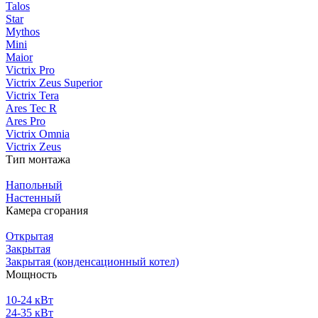
Talos
Star
Mythos
Mini
Maior
Victrix Pro
Victrix Zeus Superior
Victrix Tera
Ares Tec R
Ares Pro
Victrix Omnia
Victrix Zeus
Тип монтажа
Напольный
Настенный
Камера сгорания
Открытая
Закрытая
Закрытая (конденсационный котел)
Мощность
10-24 кВт
24-35 кВт