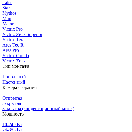
Talos
Star
Mythos
Mini
Maior
Victrix Pro
Victrix Zeus Superior
Victrix Tera
Ares Tec R
Ares Pro
Victrix Omnia
Victrix Zeus
Тип монтажа
Напольный
Настенный
Камера сгорания
Открытая
Закрытая
Закрытая (конденсационный котел)
Мощность
10-24 кВт
24-35 кВт